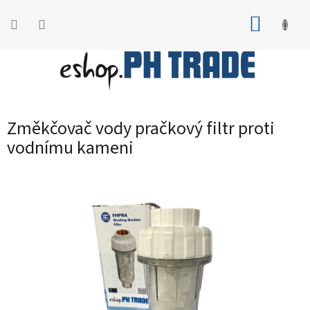
Přejít
na
NÁKUP
obsah
KOŠÍK
Změkčovač vody pračkový filtr proti
vodnímu kameni