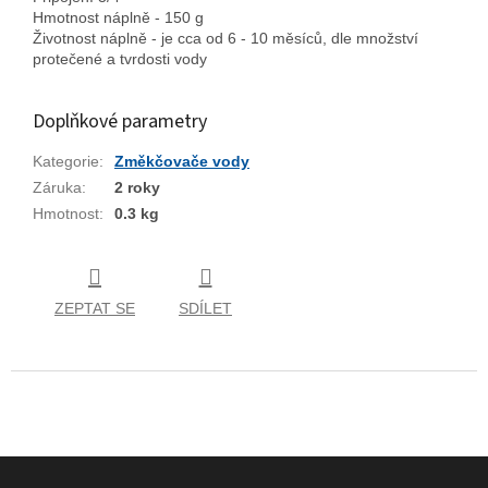
Hmotnost náplně - 150 g
Životnost náplně - je cca od 6 - 10 měsíců, dle množství
protečené a tvrdosti vody
Doplňkové parametry
Kategorie
:
Změkčovače vody
Záruka
:
2 roky
Hmotnost
:
0.3 kg
ZEPTAT SE
SDÍLET
Z