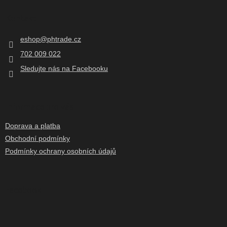
á
p
Kontakt
a
t
eshop
@
phtrade.cz
í
702 009 022
Sledujte nás na Facebooku
Informace pro vás
Doprava a platba
Obchodní podmínky
Podmínky ochrany osobních údajů
Facebook