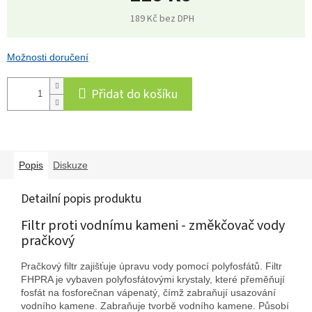
189 Kč bez DPH
Měrná
cena:
Možnosti doručení
Přidat do košíku
Popis
Diskuze
Detailní popis produktu
Filtr proti vodnímu kameni - změkčovač vody
pračkový
Pračkový filtr zajišťuje úpravu vody pomocí polyfosfátů. Filtr
FHPRA je vybaven polyfosfátovými krystaly, které přeměňují
fosfát na fosforečnan vápenatý, čímž zabraňují usazování
vodního kamene. Zabraňuje tvorbě vodního kamene. Působí