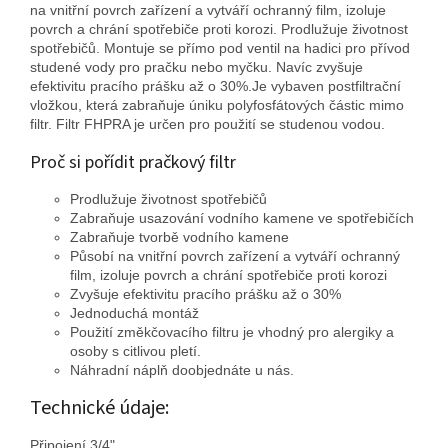
na vnitřní povrch zařízení a vytváří ochranný film, izoluje
povrch a chrání spotřebiče proti korozi. Prodlužuje životnost
spotřebičů. Montuje se přímo pod ventil na hadici pro přívod
studené vody pro pračku nebo myčku. Navíc zvyšuje
efektivitu pracího prášku až o 30%.Je vybaven postfiltrační
vložkou, která zabraňuje úniku polyfosfátových částic mimo
filtr. Filtr FHPRA je určen pro použití se studenou vodou.
Proč si pořídit pračkový filtr
Prodlužuje životnost spotřebičů
Zabraňuje usazování vodního kamene ve spotřebičích
Zabraňuje tvorbě vodního kamene
Působí na vnitřní povrch zařízení a vytváří ochranný
film, izoluje povrch a chrání spotřebiče proti korozi
Zvyšuje efektivitu pracího prášku až o 30%
Jednoduchá montáž
Použití změkčovacího filtru je vhodný pro alergiky a
osoby s citlivou pletí.
Náhradní náplň doobjednáte u nás.
Technické údaje:
Připojení 3/4"