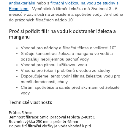
antibakteriální
nebo s
filtrační vložkou na vodu ze studny s
Ecomixem
. Vyměnitelná filtrační vložka má životnost 3 - 6
měsíců v závislosti na znečištění a spotřebě vody. Je vhodná
do prázdných filtračních nádob 10"
Proč si pořídit filtr na vodu k odstranění železa a
manganu
Vhodná pro nádoby a filtrační tělesa o velikosti 10"
Snižuje koncentraci železa a manganu ve vodě a
odstraňují nepříjemnou pachuť vody
Vhodná pro pitnou i užitkovou vodu
Vhodná pro řešení problémů s vodou ze studny
Doporučujeme tento vodní filtr na železitou vodu pro
menší domácnosti, chaty
Chrání spotřebiče a sanitu před skvrnami od železité
vody
Technické vlastnosti:
Průtok 5l/min
Jemnost filtrace: 5mic, pracovní teplota 2-40st.C
Rozměr: výška 250 mm a průměr 65mm
Po použití filtrační vložky je voda vhodná k pití.