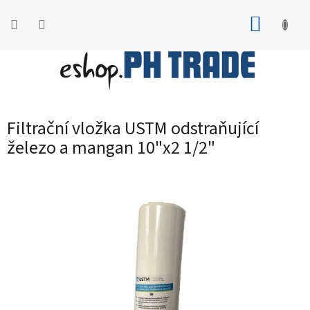
Přejít
na
NÁKUP
obsah
KOŠÍK
Filtrační vložka USTM odstraňující
železo a mangan 10"x2 1/2"