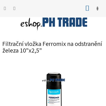
Přejít
na
NÁKUP
obsah
KOŠÍK
Filtrační vložka Ferromix na odstranění
železa 10"x2,5"