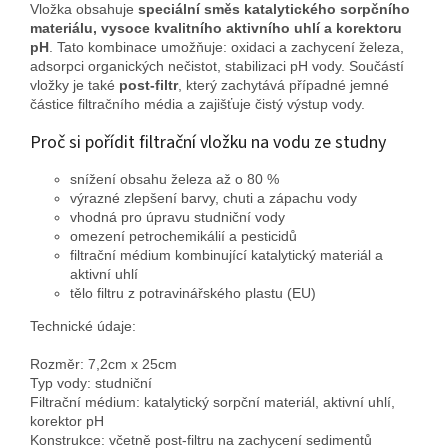
Vložka obsahuje
speciální směs katalytického sorpčního
materiálu, vysoce kvalitního aktivního uhlí a korektoru
pH
. Tato kombinace umožňuje: oxidaci a zachycení železa,
adsorpci organických nečistot, stabilizaci pH vody. Součástí
vložky je také
post-filtr
, který zachytává případné jemné
částice filtračního média a zajišťuje čistý výstup vody.
Proč si pořídit filtrační vložku na vodu ze studny
snížení obsahu železa až o 80 %
výrazné zlepšení barvy, chuti a zápachu vody
vhodná pro úpravu studniční vody
omezení petrochemikálií a pesticidů
filtrační médium kombinující katalytický materiál a
aktivní uhlí
tělo filtru z potravinářského plastu (EU)
Technické údaje:
Rozměr: 7,2cm x 25cm
Typ vody: studniční
Filtrační médium: katalytický sorpční materiál, aktivní uhlí,
korektor pH
Konstrukce: včetně post-filtru na zachycení sedimentů