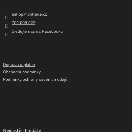
Kontakt
a
t
eshop
@
phtrade.cz
í
702 009 022
Sledujte nás na Facebooku
Informace pro vás
Doprava a platba
Obchodní podmínky
Podmínky ochrany osobních údajů
Facebook
Nejčastěji hledáte