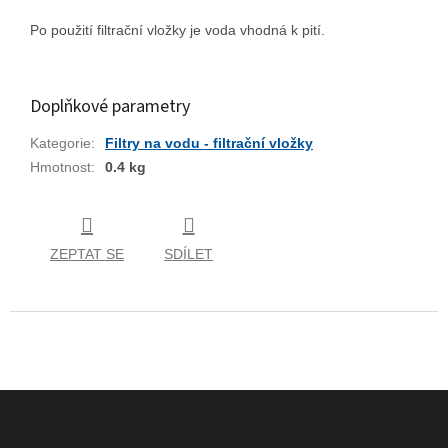
Po použití filtrační vložky je voda vhodná k pití.
Doplňkové parametry
Kategorie
:
Filtry na vodu - filtrační vložky
Hmotnost
:
0.4 kg
ZEPTAT SE
SDÍLET
Z
á
p