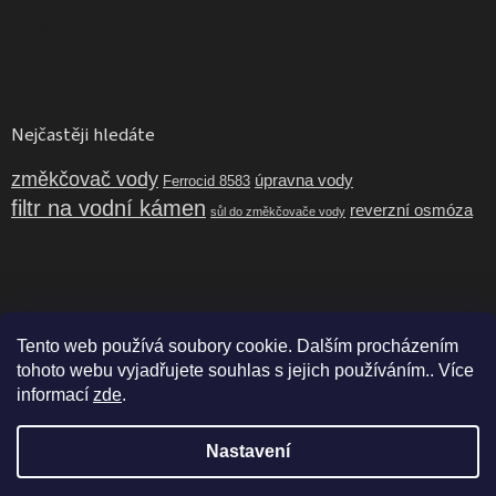
Facebook
Nejčastěji hledáte
změkčovač vody
úpravna vody
Ferrocid 8583
filtr na vodní kámen
reverzní osmóza
sůl do změkčovače vody
Tento web používá soubory cookie. Dalším procházením
tohoto webu vyjadřujete souhlas s jejich používáním.. Více
informací
zde
.
Nastavení
Vytvořil Shoptet