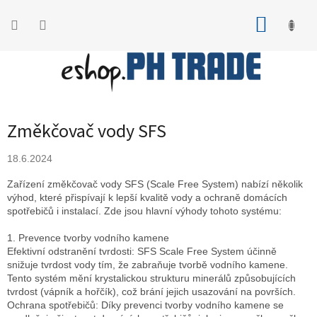
Přejít
na
NÁKUP
obsah
KOŠÍK
Změkčovač vody SFS
18.6.2024
Zařízení změkčovač vody SFS (Scale Free System) nabízí několik
výhod, které přispívají k lepší kvalitě vody a ochraně domácích
spotřebičů i instalací. Zde jsou hlavní výhody tohoto systému:
1. Prevence tvorby vodního kamene
Efektivní odstranění tvrdosti: SFS Scale Free System účinně
snižuje tvrdost vody tím, že zabraňuje tvorbě vodního kamene.
Tento systém mění krystalickou strukturu minerálů způsobujících
tvrdost (vápník a hořčík), což brání jejich usazování na površích.
Ochrana spotřebičů: Díky prevenci tvorby vodního kamene se