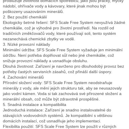
prodlužuje životnost domácích spotřebičů, jako jsou pračky, myčky
nádobí, ohřívače vody a kávovary, které jinak mohou být
poškozeny usazováním minerálů.
2. Bez použití chemikálií
Ekologicky šetrné řešení: SFS Scale Free System nevyužívá žádné
chemikálie, což je výhodné pro životní prostředí. Na rozdíl od
tradičních změkčovačů vody, které používají soli, tento systém
nezanechává chemické zbytky ve vodě.
3. Nízké provozní náklady
Minimální údržba: SFS Scale Free System vyžaduje jen minimální
údržbu. Není potřeba doplňovat sůl nebo jiné chemikálie, což
snižuje provozní náklady a usnadňuje obsluhu.
Dlouhá životnost: Zařízení je navrženo pro dlouhodobý provoz bez
potřeby častých servisních zásahů, což přináší další úspory.
4. Zachování minerálů
Přírodní složení vody: SFS Scale Free System neodstraňuje
minerály z vody, ale mění jejich strukturu tak, aby se neusazovaly
jako vodní kámen. Voda si tak zachovává své přirozené složení a
minerální obsah, což může být zdravotně prospěšné.
5. Snadná instalace a kompatibilita
Jednoduchá instalace: Zařízení je snadno instalovatelné do
stávajících vodovodních systémů. Je kompatibilní s většinou
domácích instalací, což usnadňuje jeho implementaci.
Flexibilita použití: SFS Scale Free System lze použít v různých