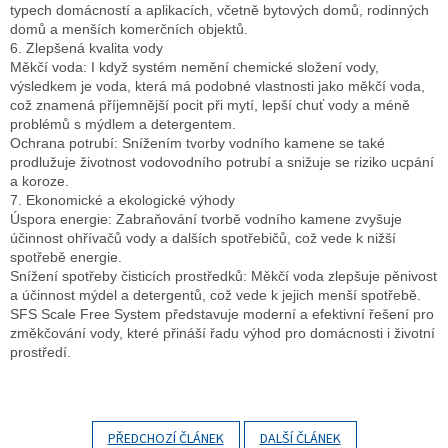
typech domácností a aplikacích, včetně bytových domů, rodinných
domů a menších komerčních objektů.
6. Zlepšená kvalita vody
Měkčí voda: I když systém nemění chemické složení vody,
výsledkem je voda, která má podobné vlastnosti jako měkčí voda,
což znamená příjemnější pocit při mytí, lepší chuť vody a méně
problémů s mýdlem a detergentem.
Ochrana potrubí: Snížením tvorby vodního kamene se také
prodlužuje životnost vodovodního potrubí a snižuje se riziko ucpání
a koroze.
7. Ekonomické a ekologické výhody
Úspora energie: Zabraňování tvorbě vodního kamene zvyšuje
účinnost ohřívačů vody a dalších spotřebičů, což vede k nižší
spotřebě energie.
Snížení spotřeby čisticích prostředků: Měkčí voda zlepšuje pěnivost
a účinnost mýdel a detergentů, což vede k jejich menší spotřebě.
SFS Scale Free System představuje moderní a efektivní řešení pro
změkčování vody, které přináší řadu výhod pro domácnosti i životní
prostředí.
PŘEDCHOZÍ ČLÁNEK
DALŠÍ ČLÁNEK