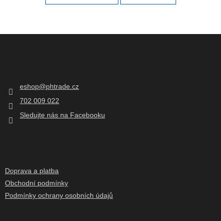
Z
á
p
Kontakt
a
t
eshop
@
phtrade.cz
í
702 009 022
Sledujte nás na Facebooku
Informace pro vás
Doprava a platba
Obchodní podmínky
Podmínky ochrany osobních údajů