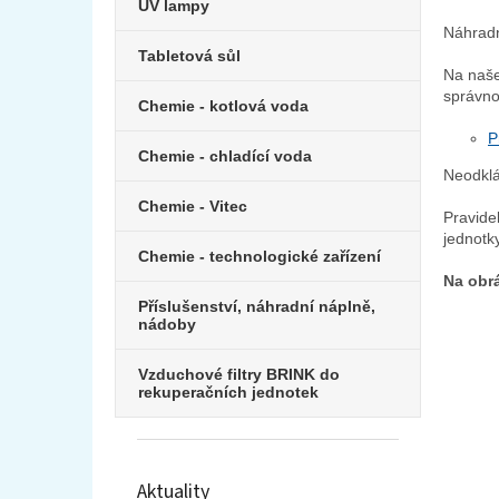
e
UV lampy
l
Náhradní
Tabletová sůl
Na naše
správnou
Chemie - kotlová voda
P
Chemie - chladící voda
Neodklá
Chemie - Vitec
Pravide
jednotky
Chemie - technologické zařízení
Na obrá
Příslušenství, náhradní náplně,
nádoby
Vzduchové filtry BRINK do
rekuperačních jednotek
Aktuality