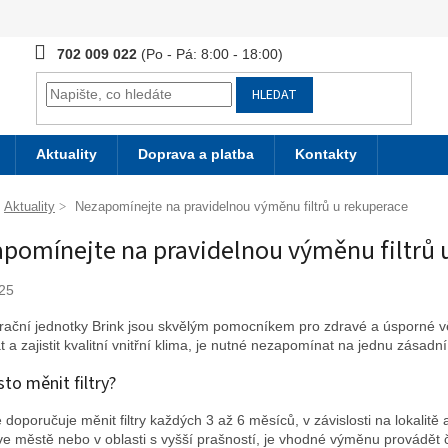
702 009 022
HLEDAT
Aktuality
Doprava a platba
Kontakty
Aktuality
Nezapomínejte na pravidelnou výměnu filtrů u rekuperace
pomínejte na pravidelnou výměnu filtrů 
25
ační jednotky Brink jsou skvělým pomocníkem pro zdravé a úsporné vě
 a zajistit kvalitní vnitřní klima, je nutné nezapomínat na jednu zásadn
sto měnit filtry?
 doporučuje měnit filtry každých 3 až 6 měsíců, v závislosti na lokalitě
 ve městě nebo v oblasti s vyšší prašností, je vhodné výměnu provádět č