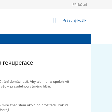
Přihlášení
NÁKUPNÍ
Prázdný košík
KOŠÍK
u rekuperace
trání domácnosti. Aby ale mohla spolehlivě
í věc – pravidelnou výměnu filtrů.
 a míře znečištění okolního prostředí. Pokud
astěji.