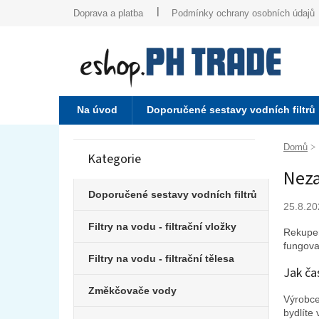
Přejít
Doprava a platba
Podmínky ochrany osobních údajů
na
obsah
Na úvod
Doporučené sestavy vodních filtrů
P
o
Domů
Kategorie
Přeskočit
s
Neza
kategorie
t
r
Doporučené sestavy vodních filtrů
a
25.8.20
n
Filtry na vodu - filtrační vložky
Rekuper
n
fungovat
í
Filtry na vodu - filtrační tělesa
p
Jak ča
a
Změkčovače vody
Výrobce
n
bydlíte