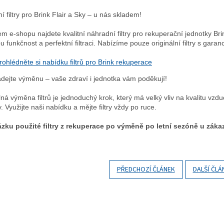
 filtry pro Brink Flair a Sky – u nás skladem!
m e-shopu najdete kvalitní náhradní filtry pro rekuperační jednotky Brin
 funkčnost a perfektní filtraci. Nabízíme pouze originální filtry s garancí
rohlédněte si nabídku filtrů pro Brink rekuperace
dejte výměnu – vaše zdraví i jednotka vám poděkují!
lná výměna filtrů je jednoduchý krok, který má velký vliv na kvalitu vzd
. Využijte naši nabídku a mějte filtry vždy po ruce.
zku použité filtry z rekuperace po výměně po letní sezóně u záka
PŘEDCHOZÍ ČLÁNEK
DALŠÍ ČLÁ