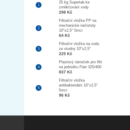
25 kg Supertab ke
změkčování vody
298 Kč
Filtrační vložka PP na
mechanické nečistoty
10"x2,5" 5mcr
64 Kč
Filtrační vložka na vodu
ze studny 10"x2,5"
225 Kč
Plastový rámeček pro filtr
na jednotku Flair 325/400
837 Kč
Filtrační vložka
antibakteriální 10"x2,5"
5mcr
96 Kč
Z
á
Kontakt
Inform