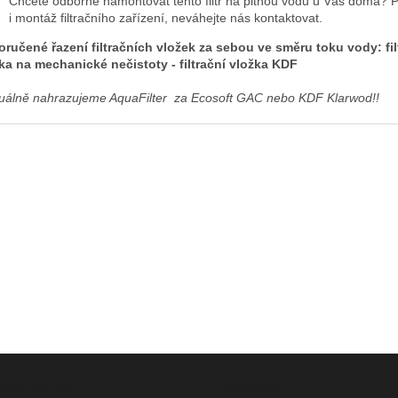
Chcete odborně namontovat tento filtr na pitnou vodu u Vás doma?
i montáž filtračního zařízení, neváhejte nás kontaktovat.
ručené řazení filtračních vložek za sebou ve směru toku vody: fil
ka na mechanické nečistoty - filtrační vložka KDF
tuálně nahrazujeme AquaFilter za Ecosoft GAC nebo KDF Klarwod!!
ace pro vás
Facebook