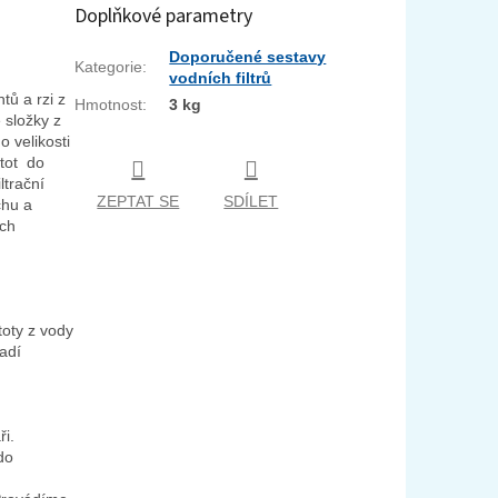
Doplňkové parametry
Doporučené sestavy
Kategorie
:
vodních filtrů
tů a rzi z
Hmotnost
:
3 kg
 složky z
o velikosti
stot do
ltrační
ZEPTAT SE
SDÍLET
chu a
ých
stoty z vody
řadí
ři.
do