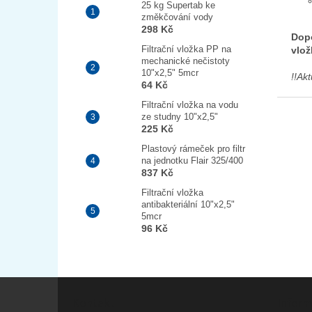
25 kg Supertab ke
změkčování vody
298 Kč
Dopo
Filtrační vložka PP na
vlož
mechanické nečistoty
10"x2,5" 5mcr
!!Ak
64 Kč
Filtrační vložka na vodu
ze studny 10"x2,5"
225 Kč
Plastový rámeček pro filtr
na jednotku Flair 325/400
837 Kč
Filtrační vložka
antibakteriální 10"x2,5"
5mcr
96 Kč
Z
á
Kontakt
Inform