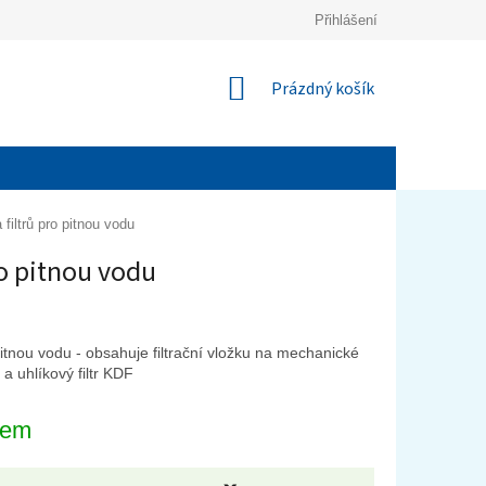
Přihlášení
NÁKUPNÍ
Prázdný košík
KOŠÍK
 filtrů pro pitnou vodu
pro pitnou vodu
pitnou vodu - obsahuje filtrační vložku na mechanické
 a uhlíkový filtr KDF
dem