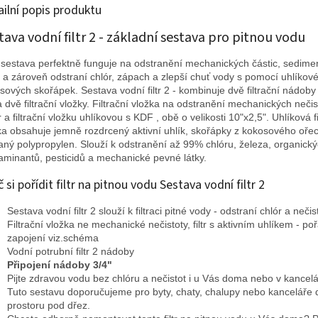
ailní popis produktu
tava vodní filtr 2 - základní sestava pro pitnou vodu
 sestava perfektně funguje na odstranění mechanických částic, sedimen
 a zároveň odstraní chlór, zápach a zlepší chuť vody s pomocí uhlíkové
sových skořápek. Sestava vodní filtr 2 - kombinuje dvě filtrační nádoby 
a dvě filtrační vložky. Filtrační vložka na odstranění mechanických neči
 a filtrační vložku uhlíkovou s KDF , obě o velikosti 10"x2,5".
Uhlíková fi
ka obsahuje jemně rozdrcený aktivní uhlík, skořápky z kokosového oře
aný polypropylen. Slouží k odstranění až 99% chlóru, železa, organick
aminantů, pesticidů a mechanické pevné látky.
 si pořídit filtr na pitnou vodu Sestava vodní filtr 2
Sestava vodní filtr 2 slouží k filtraci pitné vody - odstraní chlór a neči
Filtrační vložka ne mechanické nečistoty, filtr s aktivním uhlíkem - po
zapojení viz.schéma
Vodní potrubní filtr 2 nádoby
Připojení nádoby 3/4"
Pijte zdravou vodu bez chlóru a nečistot i u Vás doma nebo v kancelá
Tuto sestavu doporučujeme pro byty, chaty, chalupy nebo kanceláře 
prostoru pod dřez.