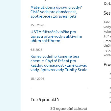
Det
Máte už doma úpravnu vody?
Čistá voda pro domácnost,
Ses
spotřebiče i zdravější pití
Tato
15.5.2026
vody
USTM filtrační vložka pro
koko
úpravu pitné vody s aktivním
10" 
uhlím a stříbrem
5mcr
vlož
6.5.2026
netk
kont
Konec vodního kamene bez
chemie. Chytré řešení pro
Proč
každou domácnost - změkčovač
vody-úpravna vody Trinity Scale
15.4.2026
Top 5 produktů
Sůl regenerační tabletová