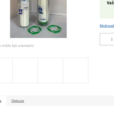
Měr
cena
Možnosti
s
Diskuze