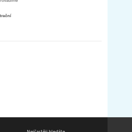
 Provádíme
trační
Nejčastěji hledáte