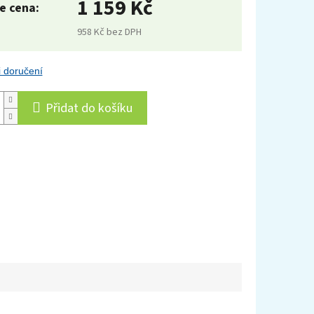
1 159 Kč
958 Kč bez DPH
ná
:
 doručení
Přidat do košíku