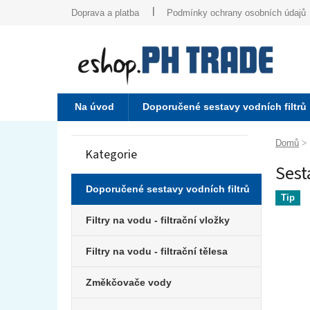
Přejít
Doprava a platba
Podmínky ochrany osobních údajů
na
obsah
Na úvod
Doporučené sestavy vodních filtrů
P
o
Domů
Kategorie
Přeskočit
s
Sest
kategorie
t
r
Doporučené sestavy vodních filtrů
Tip
a
n
Filtry na vodu - filtrační vložky
n
í
Filtry na vodu - filtrační tělesa
p
a
Změkčovače vody
n