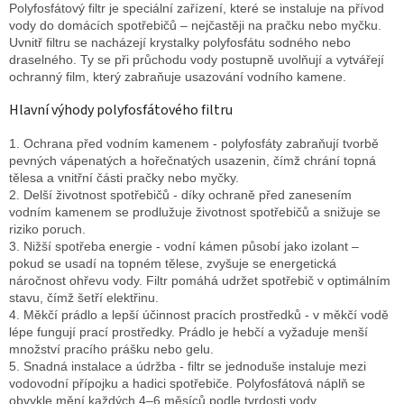
Polyfosfátový filtr je speciální zařízení, které se instaluje na přívod
vody do domácích spotřebičů – nejčastěji na pračku nebo myčku.
Uvnitř filtru se nacházejí krystalky polyfosfátu sodného nebo
draselného. Ty se při průchodu vody postupně uvolňují a vytvářejí
ochranný film, který zabraňuje usazování vodního kamene.
Hlavní výhody polyfosfátového filtru
1. Ochrana před vodním kamenem - polyfosfáty zabraňují tvorbě
pevných vápenatých a hořečnatých usazenin, čímž chrání topná
tělesa a vnitřní části pračky nebo myčky.
2. Delší životnost spotřebičů - díky ochraně před zanesením
vodním kamenem se prodlužuje životnost spotřebičů a snižuje se
riziko poruch.
3. Nižší spotřeba energie - vodní kámen působí jako izolant –
pokud se usadí na topném tělese, zvyšuje se energetická
náročnost ohřevu vody. Filtr pomáhá udržet spotřebič v optimálním
stavu, čímž šetří elektřinu.
4. Měkčí prádlo a lepší účinnost pracích prostředků - v měkčí vodě
lépe fungují prací prostředky. Prádlo je hebčí a vyžaduje menší
množství pracího prášku nebo gelu.
5. Snadná instalace a údržba - filtr se jednoduše instaluje mezi
vodovodní přípojku a hadici spotřebiče. Polyfosfátová náplň se
obvykle mění každých 4–6 měsíců podle tvrdosti vody.