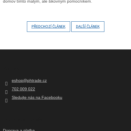
domov tímto malým, ale šikovným pomocníkem.
PŘEDCHOZÍ ČLÁNEK
DALŠÍ ČLÁNEK
Z
á
p
Kontakt
a
t
eshop
@
phtrade.cz
í
702 009 022
Sledujte nás na Facebooku
Informace pro vás
Doprava a platba