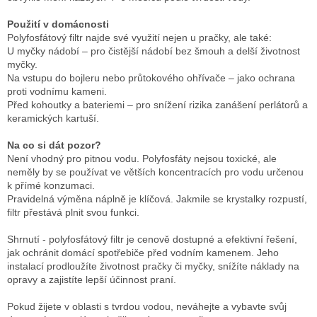
Použití v domácnosti
Polyfosfátový filtr najde své využití nejen u pračky, ale také:
U myčky nádobí – pro čistější nádobí bez šmouh a delší životnost
myčky.
Na vstupu do bojleru nebo průtokového ohřívače – jako ochrana
proti vodnímu kameni.
Před kohoutky a bateriemi – pro snížení rizika zanášení perlátorů a
keramických kartuší.
Na co si dát pozor?
Není vhodný pro pitnou vodu. Polyfosfáty nejsou toxické, ale
neměly by se používat ve větších koncentracích pro vodu určenou
k přímé konzumaci.
Pravidelná výměna náplně je klíčová. Jakmile se krystalky rozpustí,
filtr přestává plnit svou funkci.
Shrnutí - polyfosfátový filtr je cenově dostupné a efektivní řešení,
jak ochránit domácí spotřebiče před vodním kamenem. Jeho
instalací prodloužíte životnost pračky či myčky, snížíte náklady na
opravy a zajistíte lepší účinnost praní.
Pokud žijete v oblasti s tvrdou vodou, neváhejte a vybavte svůj