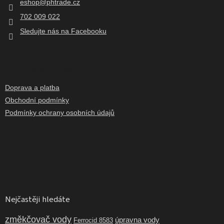
eshop
@
phtrade.cz
í
702 009 022
Sledujte nás na Facebooku
Informace pro vás
Doprava a platba
Obchodní podmínky
Podmínky ochrany osobních údajů
Facebook
Nejčastěji hledáte
změkčovač vody
úpravna vody
Ferrocid 8583