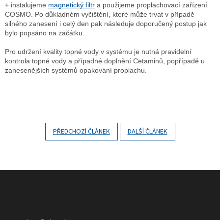
+ instalujeme
magnetický filtr
a použijeme proplachovací zařízení
COSMO. Po důkladném vyčištění, které může trvat v případě
silného zanesení i celý den pak následuje doporučený postup jak
bylo popsáno na začátku.
Pro udržení kvality topné vody v systému je nutná pravidelní
kontrola topné vody a případné doplnění Cetaminů, popřípadě u
zanesenějších systémů opakování proplachu.
PŘEDCHOZÍ ČLÁNEK
DALŠÍ ČLÁNEK
Z
á
p
Kontakt
a
t