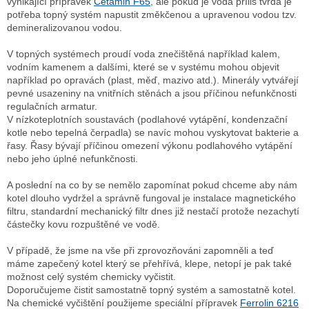
vynikající přípravek
Cetamin F65
, ale pokud je voda příliš tvrdá je
potřeba topný systém napustit změkčenou a upravenou vodou tzv.
demineralizovanou vodou.
V topných systémech proudí voda znečištěná například kalem,
vodním kamenem a dalšími, které se v systému mohou objevit
například po opravách (plast, měď, mazivo atd.). Minerály vytvářejí
pevné usazeniny na vnitřních stěnách a jsou příčinou nefunkčnosti
regulačních armatur.
V nízkoteplotních soustavách (podlahové vytápění, kondenzační
kotle nebo tepelná čerpadla) se navíc mohou vyskytovat bakterie a
řasy. Řasy bývají příčinou omezení výkonu podlahového vytápění
nebo jeho úplné nefunkčnosti.
A poslední na co by se nemělo zapomínat pokud chceme aby nám
kotel dlouho vydržel a správně fungoval je instalace magnetického
filtru, standardní mechanický filtr dnes již nestačí protože nezachytí
částečky kovu rozpuštěné ve vodě.
V případě, že jsme na vše při zprovozňováni zapomněli a teď
máme zapečený kotel který se přehřívá, klepe, netopí je pak také
možnost celý systém chemicky vyčistit.
Doporučujeme čistit samostatně topný systém a samostatně kotel.
Na chemické vyčištění použijeme speciální přípravek
Ferrolin 6216