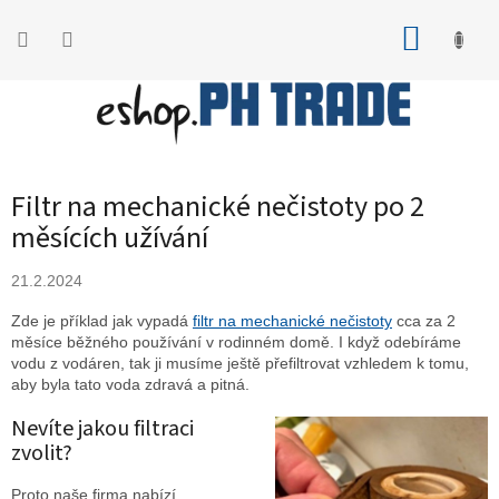
Přejít
na
NÁKUP
obsah
KOŠÍK
Filtr na mechanické nečistoty po 2
měsících užívání
21.2.2024
Zde je příklad jak vypadá
filtr na mechanické nečistoty
cca za 2
měsíce běžného používání v rodinném domě. I když odebíráme
vodu z vodáren, tak ji musíme ještě přefiltrovat vzhledem k tomu,
aby byla tato voda zdravá a pitná.
Nevíte jakou filtraci
zvolit?
Proto naše firma nabízí