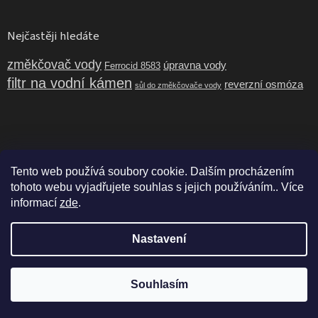
Nejčastěji hledáte
změkčovač vody
úpravna vody
Ferrocid 8583
filtr na vodní kámen
reverzní osmóza
sůl do změkčovače vody
Tento web používá soubory cookie. Dalším procházením
tohoto webu vyjadřujete souhlas s jejich používáním.. Více
informací
zde
.
Nastavení
Vytvořil Shoptet
Souhlasím
Copyright 2026
E-shop PHTrade.cz
. Všechna práva vyhrazena.