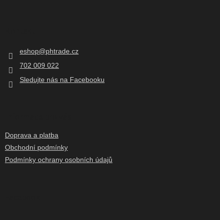
Z
á
p
Kontakt
a
t
eshop
@
phtrade.cz
í
702 009 022
Sledujte nás na Facebooku
Informace pro vás
Doprava a platba
Obchodní podmínky
Podmínky ochrany osobních údajů
Facebook